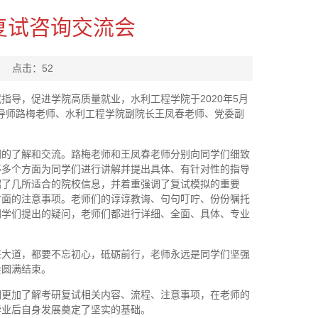
复试咨询交流会
： 点击：
52
导，促进学院高质量就业，水利工程学院于2020年5月
业导师路梅老师、水利工程学院副院长王凤春老师、党委副
间的了解和交流。路梅老师和王凤春老师分别向同学们细致
等多个方面为同学们进行讲解并提出具体、有针对性的指导
绍了几所适合的院校信息，并着重强调了复试模拟的重要
方面的注意事项。老师们的谆谆教诲、句句叮咛、份份嘱托
同学们提出的疑问，老师们都进行详细、全面、具体、专业
庄大道，都要不忘初心，砥砺前行，老师永远是同学们坚强
会圆满结束。
们更加了解考研复试相关内容、流程、注意事项，在老师的
毕业后自身发展奠定了坚实的基础。