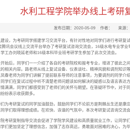
水利工程学院举办线上考研
发布日期：2020-05-09 作者： 来源
建设，为考研同学搭建学习交流平台，有针对性地对同学们进行考研复试指
通过腾讯会议线上交流平台举办了考研复试咨询交流会，16级水电专业学
学工办刘晓延老师和16级本科毕业班考研学生参加了此次交流会。
会开始后，同学们一一介绍了各自的考研院校和报考专业，增进了彼此之
试的相关内容。路老师从线上复试设备、仪表谈吐、精神风貌和调剂知识
王凤春老师为同学们讲解了提前联系导师的注意事项，为要调剂的同学介
了同学们在复试过程中听不清楚老师问题该如何解决的疑惑以及语言表达
深情满满，同学们都感受到了老师们的关怀与期望。在答疑环节中，对于
们纷纷表示收获颇多。
师们为考研复试的同学加油鼓劲，鼓励同学们不论前方是荆棘丛生还是康
愿同学们取得理想成绩。在欢快、诙谐的气氛中，本次考研复试咨询交流
学院考研复制指导交流会促进了学院学风建设和高质量就业工作，让同学
同学们更加坚定了理想信念，加强了志存高远，勇敢面对困难的决心，为