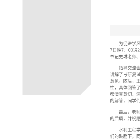
为促进学风
7日晚7：00
书记史琳老师、
指导交流
讲解了考研复
意见。随后，
性，具体回答
都情真意切、
的解答，同学
最后，老
的后盾，并祝
水利工程
们的鼓励下，